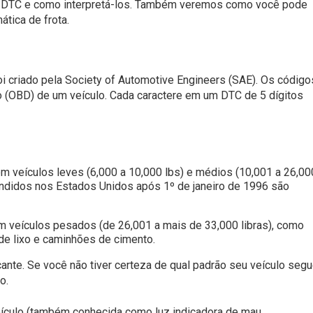
os DTC e como interpretá-los. Também veremos como você pode
tica de frota.
oi criado pela Society of Automotive Engineers (SAE). Os códig
 (OBD) de um veículo. Cada caractere em um DTC de 5 dígitos
m veículos leves (6,000 a 10,000 lbs) e médios (10,001 a 26,00
endidos nos Estados Unidos após 1º de janeiro de 1996 são
 veículos pesados ​​(de 26,001 a mais de 33,000 libras), como
de lixo e caminhões de cimento.
nte. Se você não tiver certeza de qual padrão seu veículo segu
o.
eículo (também conhecida como luz indicadora de mau