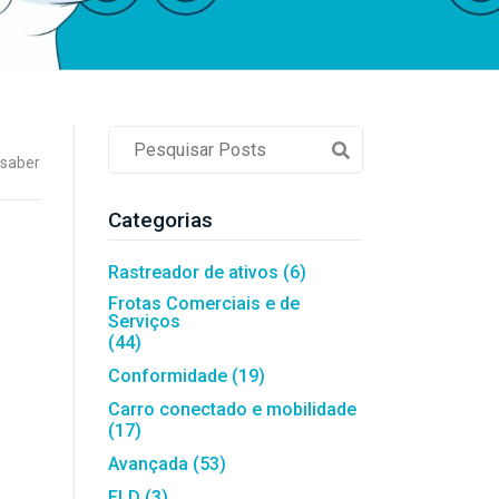
Controlo de Ativos
LoJack França
Rastreador Reino Unido
Campo
 saber
de
pesquisa
de
Categorias
postagem
Rastreador de ativos
(6)
Frotas Comerciais e de
Serviços
(44)
Conformidade
(19)
Carro conectado e mobilidade
(17)
Avançada
(53)
ELD
(3)