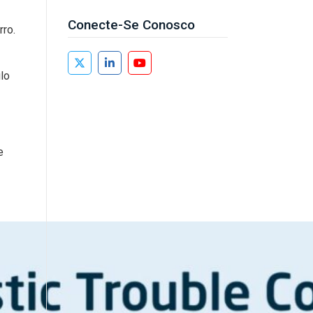
Conecte-Se Conosco
rro.
lo
e