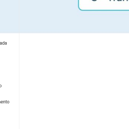
cada
o
mento