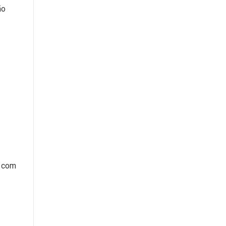
ão
o com