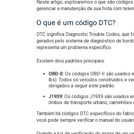
Neste artigo, explicaremos o que são códig
gerenciar a manutenção da sua frota com telemá
O que é um código DTC?
DTC significa Diagnostic Trouble Codes, que f
gerados pelo sistema de diagnóstico de bordo
representa um problema específico.
Existem dois padrões principais:
OBD-II:
Os códigos OBD-II são usados ​​e
lbs). Todos os veículos construídos e v
obrigados a seguir este padrão.
J1939:
Os códigos J1939 são usados ​​em
ônibus de transporte urbano, caminhões 
Também há códigos DTC específicos do fabrica
você pode sempre verificar o manual do usuári
Quando a luz de verificação do motor de um v